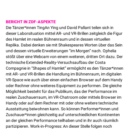
BERICHT IN ZDF-ASPEKTE
Die Tänzer*innen TingAn Ying und David Pallant teilen sich in
dieser Laborsituation mittel AR- und VR-Brillen zeitgleich die Figur
des Hamlet im realen Bühnenraum und in dessen virtuellen
Replika. Dabei denken sie mit Shakespeares Worten über das Sein
und dessen virtuelle Erweiterungen “im Morgen” nach. Ophelia
stößt über eine Webcam von einem weiteren, dritten Ort dazu. Der
technische Extended-Reality-Versuchsaufbau der Costa
Compagnie in “Shapes of Hamlet” ermöglicht es den Tänzer*innen
mit AR- und VR-Brillen die Handlung im Bühnenraum, im digitalen
VR-Space wie auch über einen einfachen Browser auf dem Handy
oder Rechner ohne weiteres Equipment zu performen. Die gleiche
Möglichkeit besteht für das Publikum, das der Performance im
realen Zuschauerraum, im VR-Chatroom oder mittels Browser im
Handy oder auf dem Rechner mit oder ohne weitere technische
Ausstattung beiwohnen kann. So können Performer*innen und
Zuschauer*innen gleichzeitig auf unterschiedlichen Kontinenten
an der gleichen Performance teilhaben und in ihr auch räumlich
partizipieren. Work-in-Progress: An dieser Stelle folgen noch